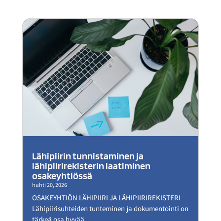
Lähipiirin tunnistaminen ja
lähipiirirekisterin laatiminen
osakeyhtiössä
huhti 20, 2026
OSAKEYHTIÖN LÄHIPIIRI JA LÄHIPIIRIREKISTERI
Lähipiirisuhteiden tunteminen ja dokumentointi on
tärkeä osa hyvää...