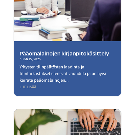
Pääomalainojen kirjanpitokäsittely
huhti 15, 2025
Yritysten tilinpäätösten laadinta ja
tilintarkastukset etenevät vauhdilla ja on hyvä
kerrata pääomalainojen...
LUE LISÄÄ