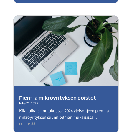
Pien- ja mikroyrityksen poistot
loka 21, 2025
Kila julkaisi joulukuussa 2024 yleisohjeen pien- ja
mikroyrityksen suunnitelman mukaisista...
LUE LISÄÄ