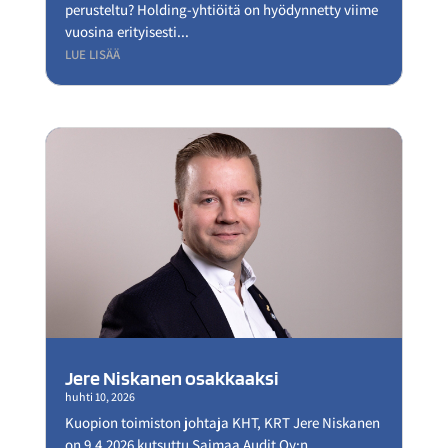
perusteltu? Holding-yhtiöitä on hyödynnetty viime
vuosina erityisesti...
LUE LISÄÄ
Jere Niskanen osakkaaksi
huhti 10, 2026
Kuopion toimiston johtaja KHT, KRT Jere Niskanen
on 9.4.2026 kutsuttu Saimaa Audit Oy:n