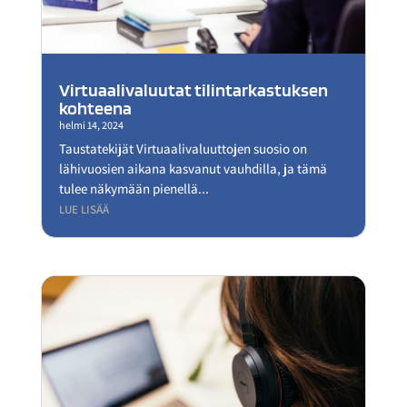
Virtuaalivaluutat tilintarkastuksen
kohteena
helmi 14, 2024
Taustatekijät Virtuaalivaluuttojen suosio on
lähivuosien aikana kasvanut vauhdilla, ja tämä
tulee näkymään pienellä...
LUE LISÄÄ