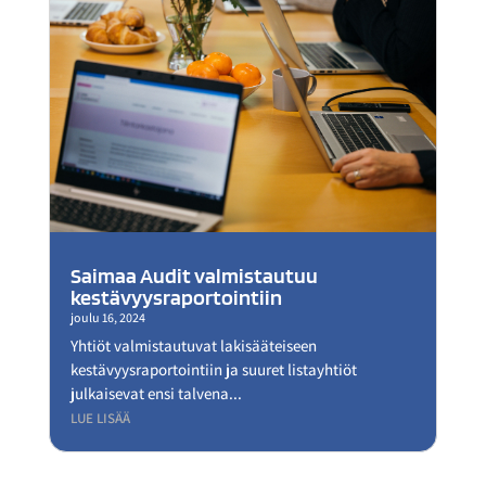
Saimaa Audit valmistautuu
kestävyysraportointiin
joulu 16, 2024
Yhtiöt valmistautuvat lakisääteiseen
kestävyysraportointiin ja suuret listayhtiöt
julkaisevat ensi talvena...
LUE LISÄÄ