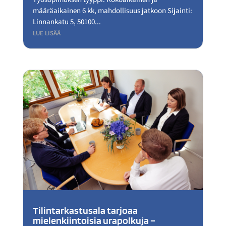
määräaikainen 6 kk, mahdollisuus jatkoon Sijainti:
Linnankatu 5, 50100...
LUE LISÄÄ
Tilintarkastusala tarjoaa
mielenkiintoisia urapolkuja –