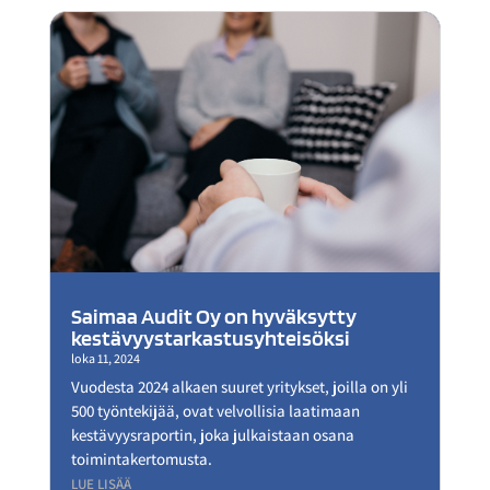
Saimaa Audit Oy on hyväksytty
kestävyystarkastusyhteisöksi
loka 11, 2024
Vuodesta 2024 alkaen suuret yritykset, joilla on yli
500 työntekijää, ovat velvollisia laatimaan
kestävyysraportin, joka julkaistaan osana
toimintakertomusta.
LUE LISÄÄ