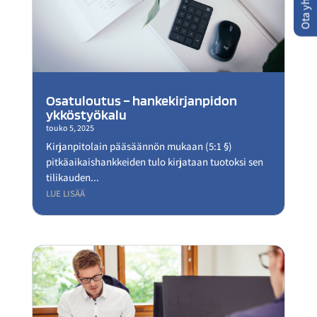
Ota yhteyttä
Osatuloutus – hankekirjanpidon
ykköstyökalu
touko 5, 2025
Kirjanpitolain pääsäännön mukaan (5:1 §)
pitkäaikaishankkeiden tulo kirjataan tuotoksi sen
tilikauden...
LUE LISÄÄ