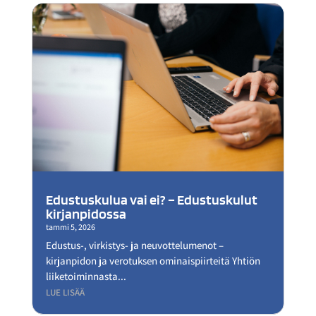
Edustuskulua vai ei? – Edustuskulut
kirjanpidossa
tammi 5, 2026
Edustus-, virkistys- ja neuvottelumenot –
kirjanpidon ja verotuksen ominaispiirteitä Yhtiön
liiketoiminnasta...
LUE LISÄÄ