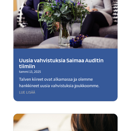
Uusia vahvistuksia Saimaa Auditin
tiimiin
tammi 13, 2025
Talven kiireet ovat alkamassa ja olemme
hankkineet uusia vahvistuksia joukkoomme.
LUE LISÄÄ