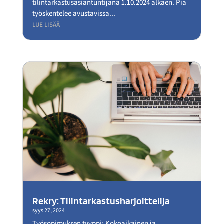
tilintarkastusasiantuntijana 1.10.2024 alkaen. Pia
työskentelee avustavissa...
LUE LISÄÄ
Rekry: Tilintarkastusharjoittelija
syys 27, 2024
Työsopimuksen tyyppi: Kokoaikainen ja