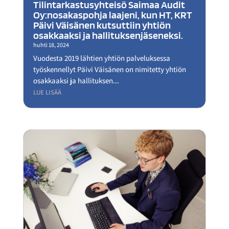
Tilintarkastusyhteisö Saimaa Audit
Oy:nosakaspohja laajeni, kun HT, KRT
Päivi Väisänen kutsuttiin yhtiön
osakkaaksi ja hallituksenjäseneksi.
huhti 18, 2024
Vuodesta 2019 lähtien yhtiön palveluksessa
työskennellyt Päivi Väisänen on nimitetty yhtiön
osakkaaksi ja hallituksen...
LUE LISÄÄ