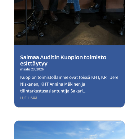
Saimaa Auditin Kuopion toimisto
esittäytyy
maalis 23, 2026
Kuopion toimistollamme ovat töissä KHT, KRT Jere
Niskanen, KHT Annina Mäkinen ja
tilintarkastusasiantuntija Sakari...
LUE LISÄÄ