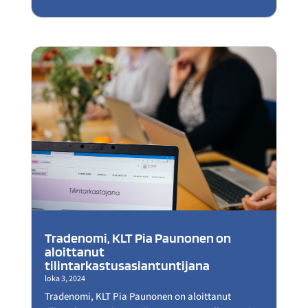
Tradenomi, KLT Pia Paunonen on
aloittanut
tilintarkastusasiantuntijana
loka 3, 2024
Tradenomi, KLT Pia Paunonen on aloittanut