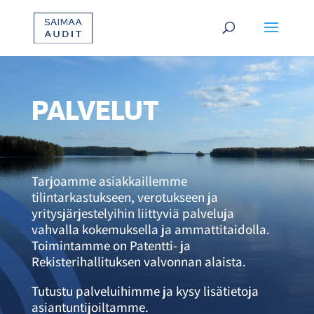
PALVELUT
Tarjoamme asiakkaillemme
tilintarkastukseen, verotukseen ja
yritysjärjestelyihin liittyviä palveluja
vahvalla kokemuksella ja ammattitaidolla.
Toimintamme on Patentti- ja
Rekisterihallituksen valvonnan alaista.
Tutustu palveluihimme ja kysy lisätietoja
asiantuntijoiltamme.