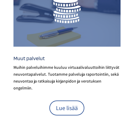
Muut palvelut
Muihin palveluihimme kuuluu virtuaali­valuuttoihin liittyvät
neuvonta­palvelut. Tuotamme palveluja raportointiin, sekä
neuvontaa ja ratkaisuja kirjanpidon ja verotuksen
ongelmiin.
Lue lisää