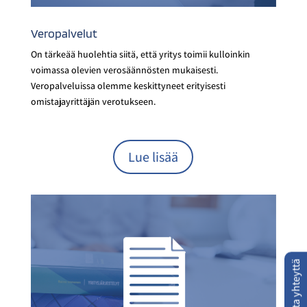
Veropalvelut
On tärkeää huolehtia siitä, että yritys toimii kulloinkin
voimassa olevien verosäännösten mukaisesti.
Veropalveluissa olemme keskittyneet erityisesti
omistajayrittäjän verotukseen.
Lue lisää
Ota yhteyttä