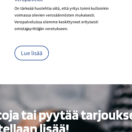
On tärkeää huolehtia siitä, että yritys toimii kulloinkin
voimassa olevien verosäännösten mukaisesti.
Veropalveluissa olemme keskittyneet erityisesti
omistajayrittäjän verotukseen.
Lue lisää
toja tai pyytää tarjouk
tellaan lisää!