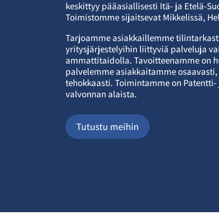
keskittyy pääasiallisesti Itä- ja Etelä-S
Toimistomme sijaitsevat Mikkelissä, He
Tarjoamme asiakkaillemme tilintarkast
yritysjärjestelyihin liittyviä palveluja 
ammattitaidolla. Tavoitteenamme on huo
palvelemme asiakkaitamme osaavasti, 
tehokkaasti. Toimintamme on Patentti- j
valvonnan alaista.
Tutustu meihin