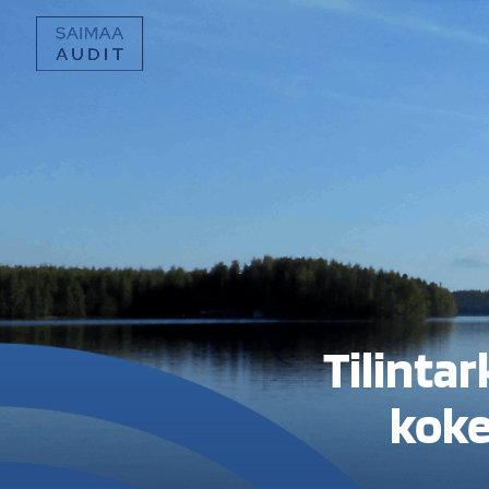
Tilintar
koke