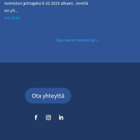
toimiston johtajaksi 6.10.2025 alkaen. Jerellä
on yli...
lue lisää
Seuraavat merkinnät »
Ota yhteyttä