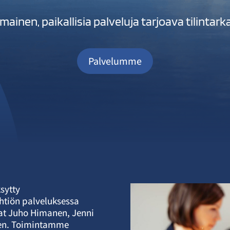
ainen, paikallisia palveluja tarjoava tilintark
Palvelumme
sytty
yhtiön palveluksessa
jat Juho Himanen, Jenni
nen. Toimintamme