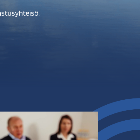
astusyhteisö.