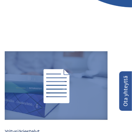
Ota yhteyttä
Yritysjärjestelyt