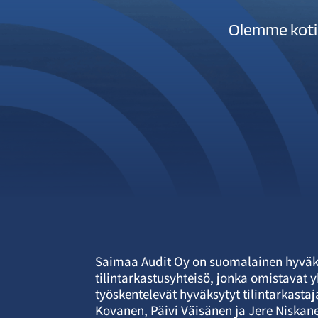
Olemme kotim
Saimaa Audit Oy on suomalainen hyväk
tilintarkastusyhteisö, jonka omistavat 
työskentelevät hyväksytyt tilintarkasta
Kovanen, Päivi Väisänen ja Jere Niska