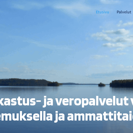
Etusivu
Palvelut
kastus- ja veropalvelut
muksella ja ammattitai