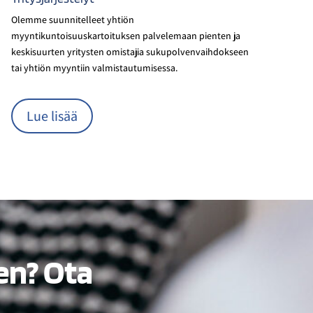
Olemme suunnitelleet yhtiön
myyntikuntoisuuskartoituksen palvelemaan pienten ja
keskisuurten yritysten omistajia sukupolvenvaihdokseen
tai yhtiön myyntiin valmistautumisessa.
Lue lisää
sen? Ota