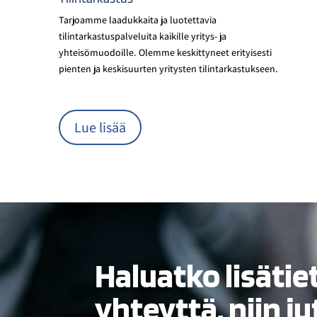
Tarjoamme laadukkaita ja luotettavia
tilintarkastuspalveluita kaikille yritys- ja
yhteisömuodoille. Olemme keskittyneet erityisesti
pienten ja keskisuurten yritysten tilintarkastukseen.
Lue lisää
Haluatko lisätie
yhteyttä, niin ju