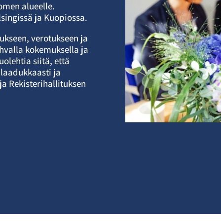
uomen alueelle.
lsingissä ja Kuopiossa.
ukseen, verotukseen ja
vahvalla kokemuksella ja
lehtia siitä, että
laadukkaasti ja
a Rekisterihallituksen