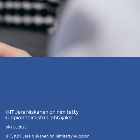
KHT Jere Niskanen on nimitetty
Kuopion toimiston johtajaksi
loka 6, 2025
KHT, KRT Jere Niskanen on nimitetty Kuopion